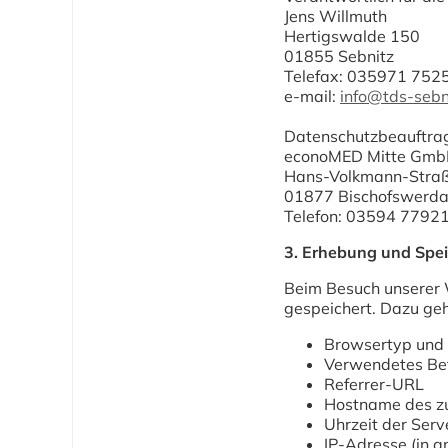
Jens Willmuth
Hertigswalde 150
01855 Sebnitz
Telefax: 035971 752
e-mail:
info@tds-sebn
Datenschutzbeauftrag
econoMED Mitte Gm
Hans-Volkmann-Stra
01877 Bischofswerd
Telefon: 03594 7792
3. Erhebung und Spe
Beim Besuch unserer 
gespeichert. Dazu ge
Browsertyp und 
Verwendetes Be
Referrer-URL
Hostname des z
Uhrzeit der Ser
IP-Adresse (in a