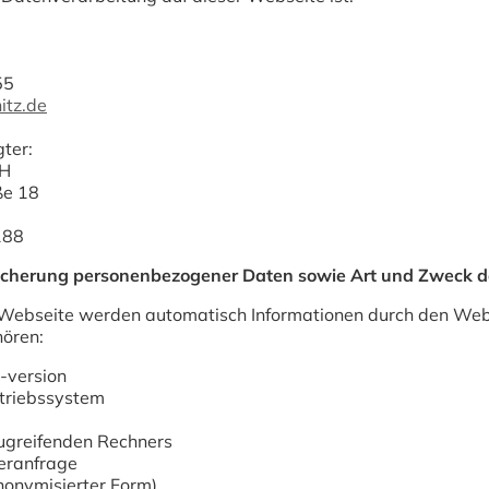
55
itz.de
ter:
bH
ße 18
a
188
icherung personenbezogener Daten sowie Art und Zweck 
Webseite werden automatisch Informationen durch den We
hören:
-version
triebssystem
ugreifenden Rechners
veranfrage
nonymisierter Form)